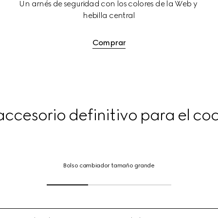
 
Un arnés de seguridad con los colores de la Web y 
hebilla central
Comprar
accesorio definitivo para el co
Bolso
cambiador
Bolso cambiador tamaño grande
tamaño
grande,
Haga
clic
o
pulse