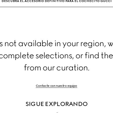
DESCUBRA EL ACCESORIO DEFINITIVO PARA EL COCHECITO GUCCI
para
obtener
más
información
s not available in your region, w
complete selections, or find the
from our curation.
Contacte con nuestro equipo
SIGUE EXPLORANDO