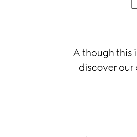
para
obtener
más
información
Although this i
discover our 