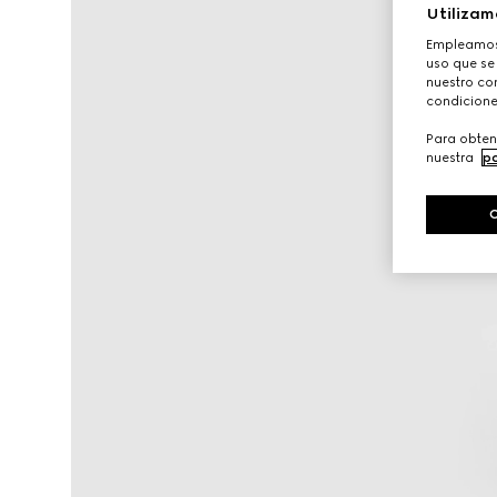
Utilizam
Empleamos 
uso que se
nuestro con
condicione
Para obten
nuestra
po