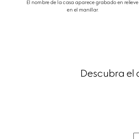
El nombre de la casa aparece grabado en relieve
en el manillar.
Descubra el 
Bolso
cambiador
tamaño
grande,
Haga
clic
o
pulse