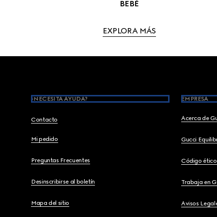
BEBÉ
EXPLORA MÁS
Footer
¿NECESITA AYUDA?
EMPRESA
Acerca de G
Contacto
Mi pedido
Gucci Equili
Preguntas Frecuentes
Código ético
Desinscribirse al boletín
Trabaja en G
Mapa del sitio
Avisos Legal