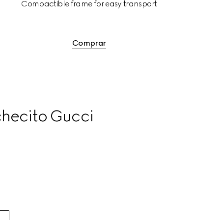
Compactible frame for easy transport
Comprar
checito Gucci