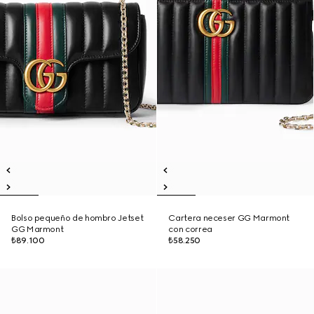
Bolso pequeño de hombro Jetset
Cartera neceser GG Marmont
GG Marmont
con correa
₺89.100
₺58.250