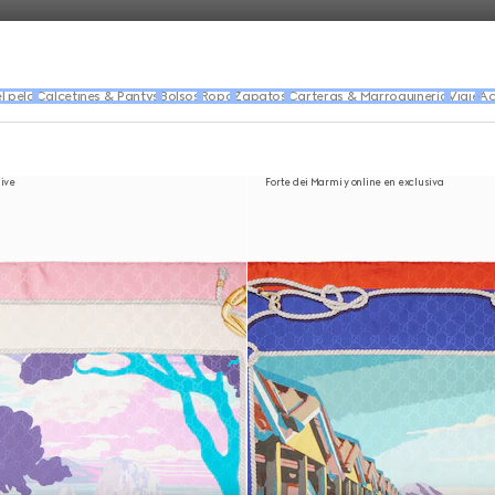
l pelo
Calcetines & Pantys
Bolsos
Ropa
Zapatos
Carteras & Marroquinería
Viaje
Ac
sive
Forte dei Marmi y online en exclusiva