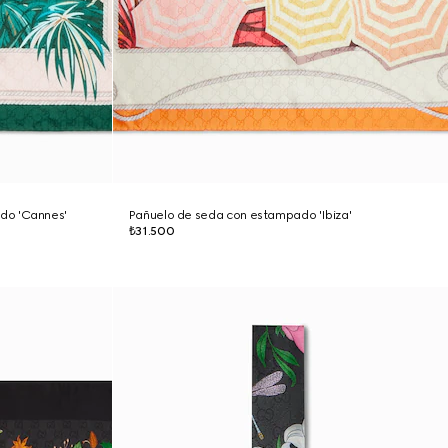
do 'Cannes'
Pañuelo de seda con estampado 'Ibiza'
₺31.500