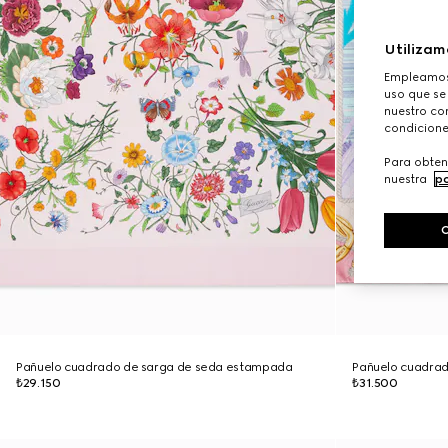
Utilizam
Empleamos 
uso que se
nuestro con
condicione
Para obten
nuestra
po
Pañuelo cuadrado de sarga de seda estampada
Pañuelo cuadrad
₺29.150
₺31.500