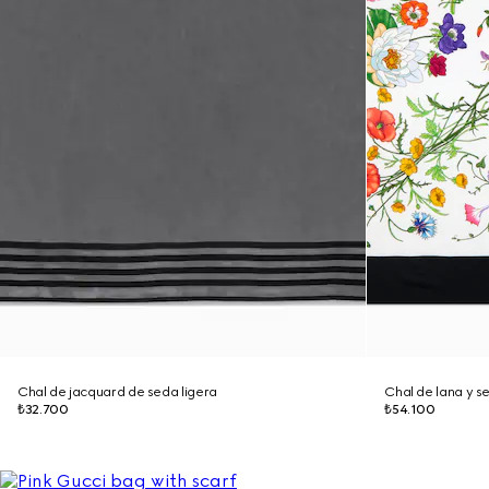
Chal de jacquard de seda ligera
Chal de lana y 
₺32.700
₺54.100