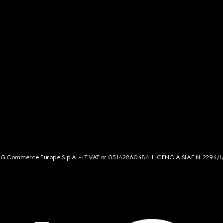
s. G Commerce Europe S.p.A. - IT VAT nr 05142860484. LICENCIA SIAE N. 2294/I