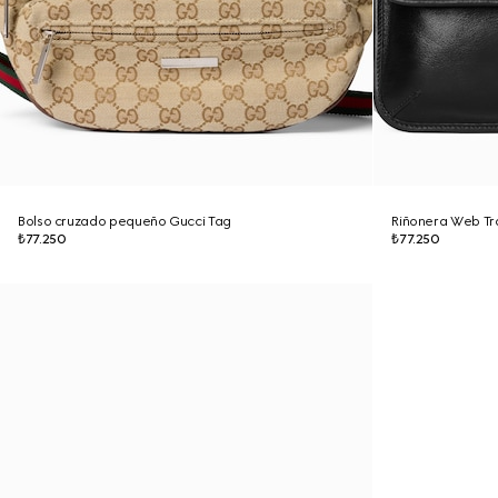
Bolso cruzado pequeño Gucci Tag
Riñonera Web T
₺77.250
₺77.250