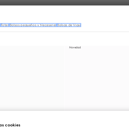
s
Totes
Bolsos pequeños y Neceseres
Bolsas de Viaje
Novedad
os cookies