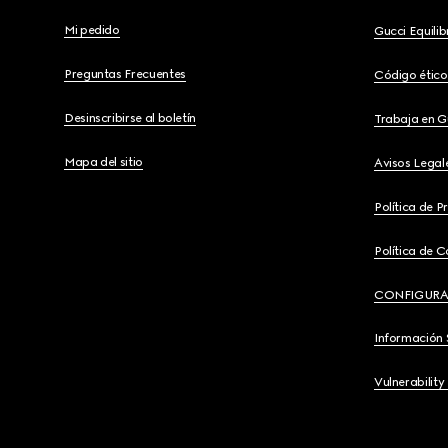
Mi pedido
Gucci Equili
Preguntas Frecuentes
Código ético
Desinscribirse al boletín
Trabaja en G
Mapa del sitio
Avisos Legal
Política de P
Política de C
CONFIGURA
Información 
Vulnerability