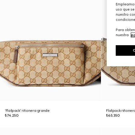
Empleamos 
uso que se
nuestro con
condicione
Para obten
nuestra
po
'Flatpack' riñonera grande
Flatpack riñone
₺74.250
₺65.350