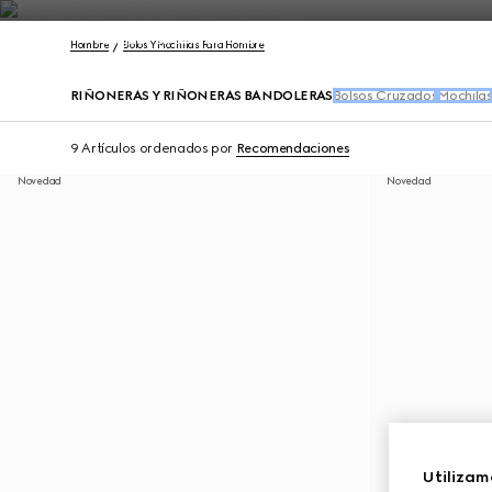
Póngase en contacto con nosotros
Hombre
Bolos Y Mochilas Para Hombre
RIÑONERAS Y RIÑONERAS BANDOLERAS
Bolsos Cruzados
Mochila
9 Artículos
ordenados por
Recomendaciones
Novedad
Novedad
Utilizam