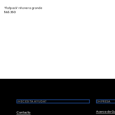
'Flatpack' riñonera grande
₺65.350
Footer
¿NECESITA AYUDA?
EMPRESA
Acerca de G
Contacto