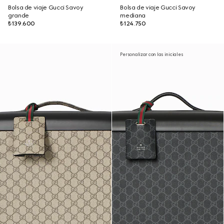
Bolsa de viaje Gucci Savoy
Bolsa de viaje Gucci Savoy
grande
mediana
₺139.600
₺124.750
Personalizar con las iniciales