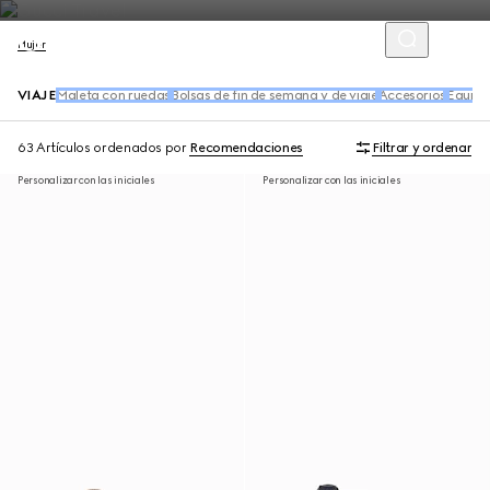
Mujer
VIAJE
Maleta con ruedas
Bolsas de fin de semana y de viaje
Accesorios
Equipaj
63 Artículos
ordenados por
Recomendaciones
Filtrar y ordenar
Personalizar con las iniciales
Personalizar con las iniciales