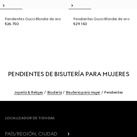
Pendientes Gucci Blondie de aro
Pendientes Gucci Blondie de aro
₺26.750
₺29.150
PENDIENTES DE BISUTERÍA PARA MUJERES
Joyería & Relojes
Bisutería
Bisuteria para mujer
Pendientes
Footer
LOCALIZADOR DE TIENDAS
PAÍS/REGIÓN, CIUDAD