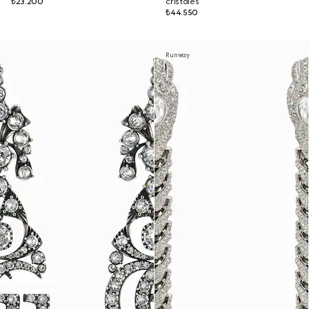
₺23.200
cristales
₺44.550
Runway