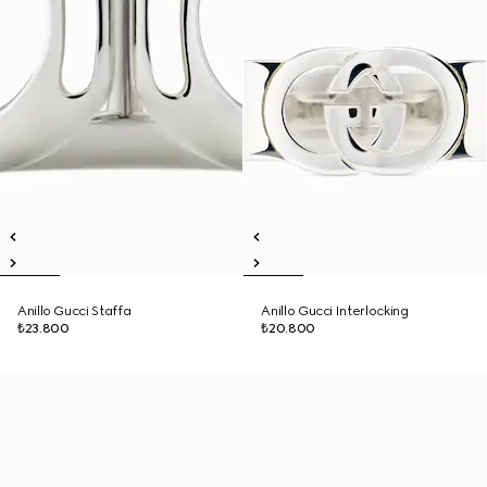
Anillo Gucci Staffa
Anillo Gucci Interlocking
₺23.800
₺20.800