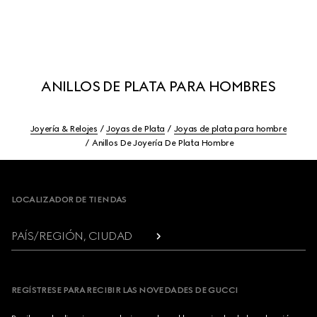
ANILLOS DE PLATA PARA HOMBRES
Joyería & Relojes
Joyas de Plata
Joyas de plata para hombre
Anillos De Joyería De Plata Hombre
Footer
LOCALIZADOR DE TIENDAS
PAÍS/REGIÓN, CIUDAD
REGÍSTRESE PARA RECIBIR LAS NOVEDADES DE GUCCI