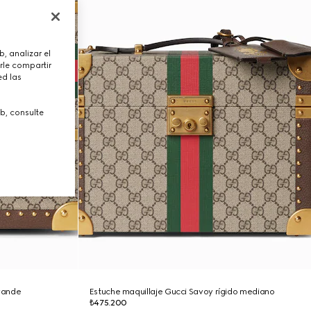
, analizar el
rle compartir
ed las
b, consulte
rande
Estuche maquillaje Gucci Savoy rígido mediano
₺475.200