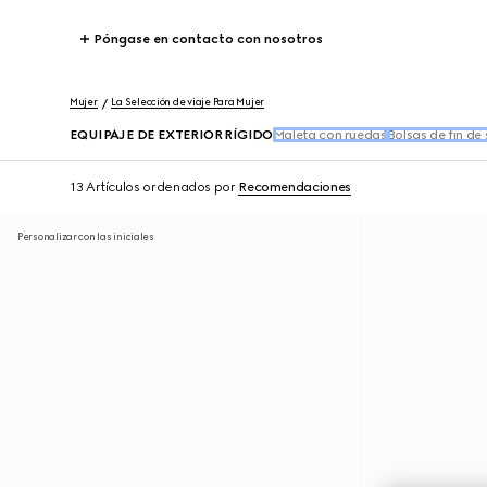
Póngase en contacto con nosotros
Mujer
La Selección de viaje Para Mujer
EQUIPAJE DE EXTERIOR RÍGIDO
Maleta con ruedas
Bolsas de fin de
13 Artículos
ordenados por
Recomendaciones
Personalizar con las iniciales