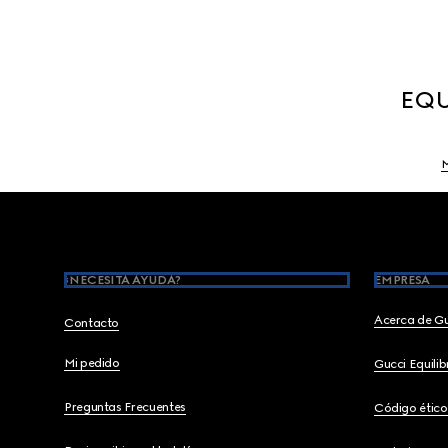
EQU
M
Footer
¿NECESITA AYUDA?
EMPRESA
Acerca de G
Contacto
Mi pedido
Gucci Equili
Preguntas Frecuentes
Código ético