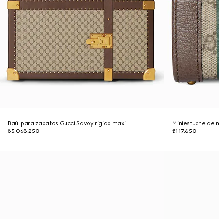
Baúl para zapatos Gucci Savoy rígido maxi
Miniestuche de m
₺5.068.250
₺117.650