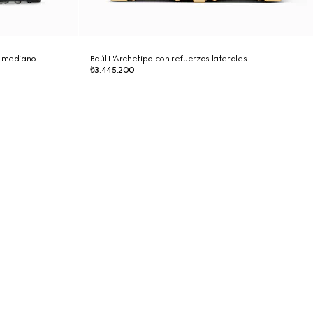
o mediano
Baúl L'Archetipo con refuerzos laterales
₺3.445.200