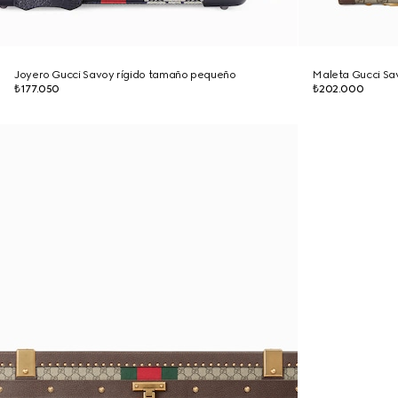
Joyero Gucci Savoy rígido tamaño pequeño
Maleta Gucci Sa
₺177.050
₺202.000