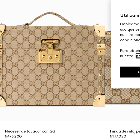
Utilizam
Empleamos 
uso que se
nuestro con
condicione
Para obten
nuestra
po
Neceser de tocador con GG
Funda de reloj 
₺475.200
₺177.050