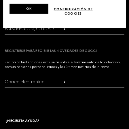
Footer
OK
CONFIGURACIÓN DE
COOKIES
LOCALIZADOR DE TIENDAS
PAÍS/REGIÓN, CIUDAD
REGÍSTRESE PARA RECIBIR LAS NOVEDADES DE GUCCI
Reciba actualizaciones exclusivas sobre el lanzamiento de la colección,
comunicaciones personalizadas y las últimas noticias de la Firma.
Correo electrónico
¿NECESITA AYUDA?