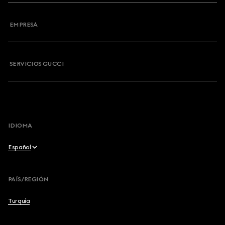
Contacto
EMPRESA
Mi pedido
Preguntas Frecuentes
SERVICIOS GUCCI
Desinscribirse al boletín
Mapa del sitio
IDIOMA
Español
English
PAÍS/REGIÓN
Français
Turquía
Deutsch