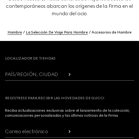
contemporáneos abarcan los orígenes de la Firma en el
mundo del ocio.
Hombre
La Selección De Viaje Para Hombre
Accesorios de Hombre
Footer
LOCALIZADOR DE TIENDAS
PAÍS/REGIÓN, CIUDAD
REGÍSTRESE PARA RECIBIR LAS NOVEDADES DE GUCCI
Reciba actualizaciones exclusivas sobre el lanzamiento de la colección,
comunicaciones personalizadas y las últimas noticias de la Firma.
Correo electrónico