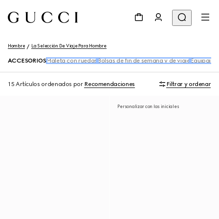
Hombre
La Selección De Viaje Para Hombre
ACCESORIOS
Maleta con ruedas
Bolsas de fin de semana y de viaje
Equipaje d
15 Artículos
ordenados por
Recomendaciones
Filtrar y ordenar
Personalizar con las iniciales