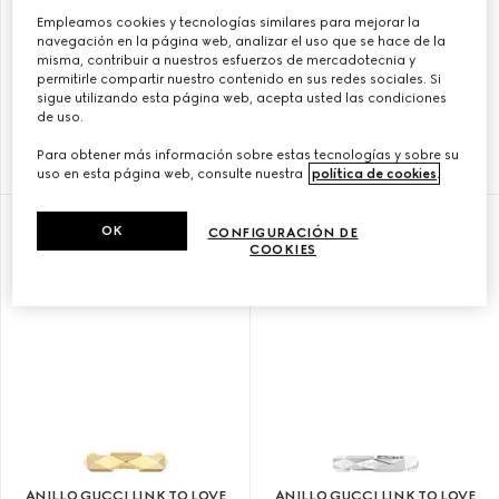
Empleamos cookies y tecnologías similares para mejorar la
navegación en la página web, analizar el uso que se hace de la
misma, contribuir a nuestros esfuerzos de mercadotecnia y
permitirle compartir nuestro contenido en sus redes sociales. Si
ANILLO GUCCI LINK TO LOVE
ANILLO GUCCI LINK TO LOVE
sigue utilizando esta página web, acepta usted las condiciones
ESPEJO ORO 18K
TACHUELAS ORO 18K
de uso.
Para obtener más información sobre estas tecnologías y sobre su
₺ 65.350
₺ 101.000
uso en esta página web, consulte nuestra
política de cookies
.
OK
CONFIGURACIÓN DE
COOKIES
ANILLO GUCCI LINK TO LOVE
ANILLO GUCCI LINK TO LOVE