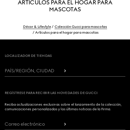
ARTÍCULOS PARA EL HOGAR PARA
MASCOTAS
Décor & Lifestyle
Colección Gucci para mascotas
Artículos para el hogar para mascotas
Footer
LOCALIZADOR DE TIENDAS
PAÍS/REGIÓN, CIUDAD
REGÍSTRESE PARA RECIBIR LAS NOVEDADES DE GUCCI
Reciba actualizaciones exclusivas sobre el lanzamiento de la colección,
comunicaciones personalizadas y las últimas noticias de la Firma.
Correo electrónico