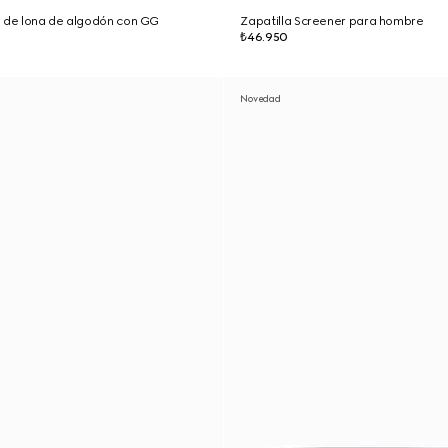
l de lona de algodón con GG
Zapatilla Screener para hombre
₺46.950
Novedad