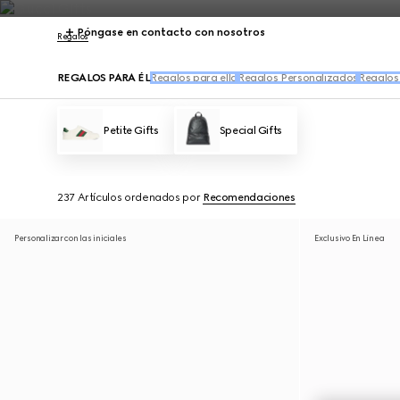
Póngase en contacto con nosotros
Regalos
REGALOS PARA ÉL
Regalos para ella
Regalos Personalizados
Regalos 
Petite Gifts
Special Gifts
237 Artículos
ordenados por
Recomendaciones
Personalizar con las iniciales
Exclusivo En Línea