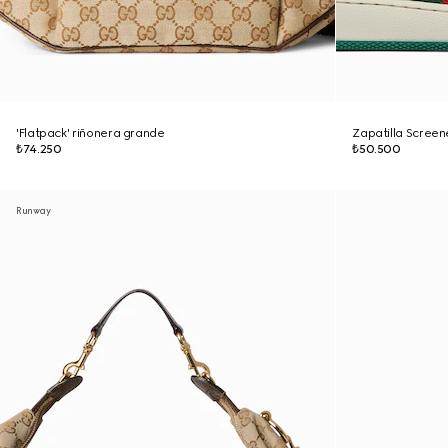
'Flatpack' riñonera grande
Zapatilla Scree
₺74.250
₺50.500
Runway