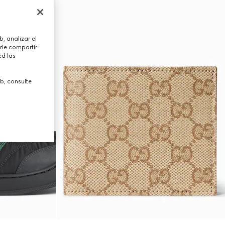
, analizar el
rle compartir
ed las
b, consulte