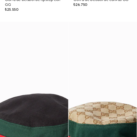
GG
₺26.750
₺25.550