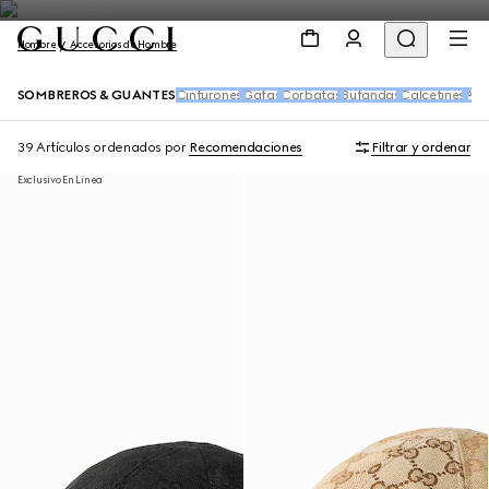
Hombre
Accesorios de Hombre
SOMBREROS & GUANTES
Cinturones
Gafas
Corbatas
Bufandas
Calcetines
Acc
39 Artículos
ordenados por
Recomendaciones
Filtrar y ordenar
Exclusivo En Línea