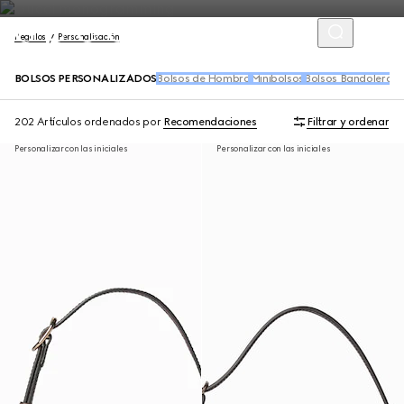
Regalos
Personalisación
BOLSOS PERSONALIZADOS
Bolsos de Hombro
Minibolsos
Bolsos Bandoleras
T
202 Artículos
ordenados por
Recomendaciones
Filtrar y ordenar
Personalizar con las iniciales
Personalizar con las iniciales