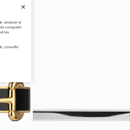
, analizar el
rle compartir
ed las
b, consulte