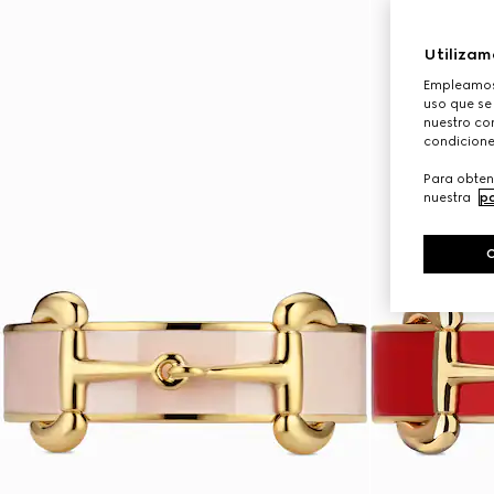
Utilizam
Empleamos 
uso que se
nuestro con
condicione
Para obten
nuestra
po