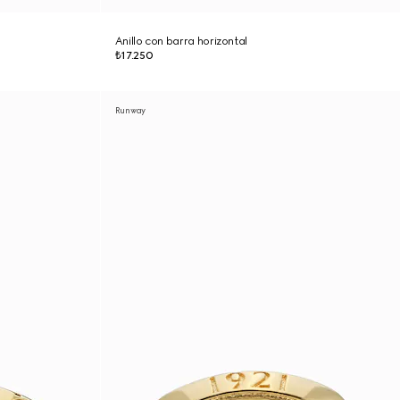
Anillo con barra horizontal
₺17.250
Runway