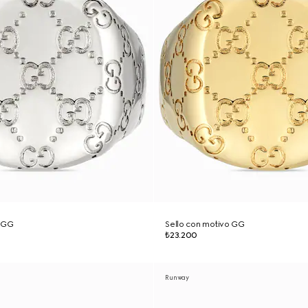
o GG
Sello con motivo GG
₺23.200
Runway