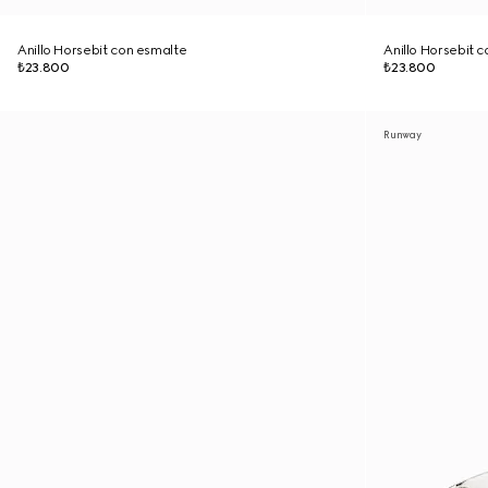
Anillo Horsebit con esmalte
Anillo Horsebit 
₺23.800
₺23.800
Runway