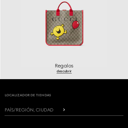
Regalos
descubrir
Footer
LOCALIZADOR DE TIENDAS
PAÍS/REGIÓN, CIUDAD