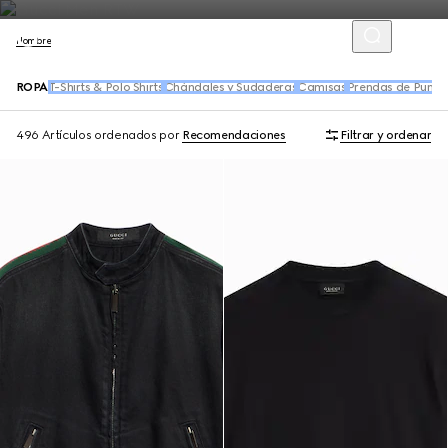
Hombre
ROPA
T-Shirts & Polo Shirts
Chándales y Sudaderas
Camisas
Prendas de Punto
496 Artículos
ordenados por
Recomendaciones
Filtrar y ordenar