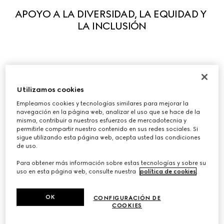
APOYO A LA DIVERSIDAD, LA EQUIDAD Y 
LA INCLUSIÓN
Guiados por nuestros principios, apoyamos activamente 
la diversidad en todas sus formas para que cada 
Utilizamos cookies
persona pueda expresar plenamente sus cualidades 
Empleamos cookies y tecnologías similares para mejorar la
navegación en la página web, analizar el uso que se hace de la
únicas. Creemos que lo que nos hace diferentes estimula 
misma, contribuir a nuestros esfuerzos de mercadotecnia y
la creatividad y la innovación. Hemos puesto en marcha 
permitirle compartir nuestro contenido en sus redes sociales. Si
una serie de iniciativas para fomentar la equidad y la 
sigue utilizando esta página web, acepta usted las condiciones
de uso.
inclusión en el entorno laboral, y colaboramos con 
organizaciones líderes para ayudar a influir en el 
Para obtener más información sobre estas tecnologías y sobre su
uso en esta página web, consulte nuestra
política de cookies
.
cambio sistémico, tanto en nuestro sector como en otros 
ámbitos.
OK
CONFIGURACIÓN DE
COOKIES
Diversidad, equidad e inclusión en Gucci