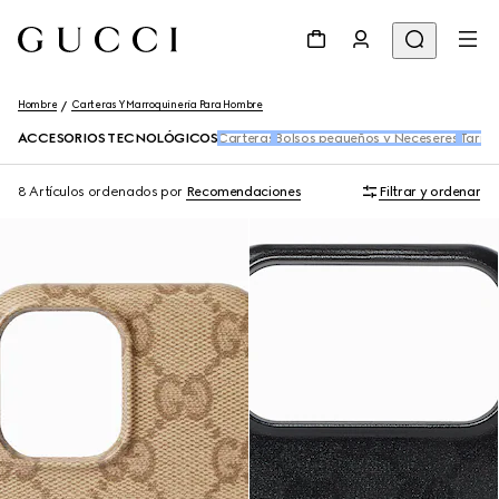
Hombre
Carteras Y Marroquinería Para Hombre
ACCESORIOS TECNOLÓGICOS
Carteras
Bolsos pequeños y Neceseres
Tarjet
8 Artículos
ordenados por
Recomendaciones
Filtrar y ordenar