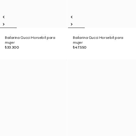
Bailarina Gucci Horsebit para
Bailarina Gucci Horsebit para
mujer
mujer
₺33.300
₺47.550