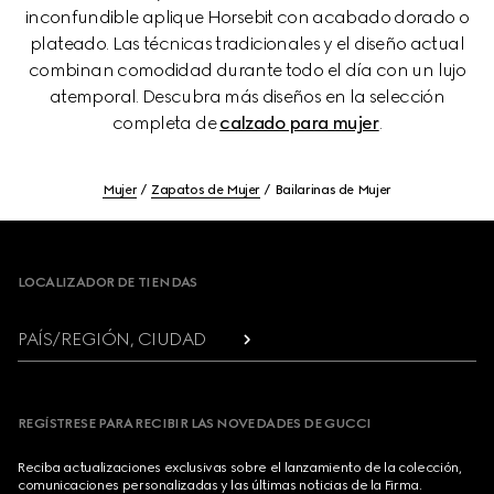
inconfundible aplique Horsebit con acabado dorado o
plateado. Las técnicas tradicionales y el diseño actual
combinan comodidad durante todo el día con un lujo
atemporal. Descubra más diseños en la selección
completa de
calzado para mujer
.
Mujer
Zapatos de Mujer
Bailarinas de Mujer
Footer
LOCALIZADOR DE TIENDAS
PAÍS/REGIÓN, CIUDAD
REGÍSTRESE PARA RECIBIR LAS NOVEDADES DE GUCCI
Reciba actualizaciones exclusivas sobre el lanzamiento de la colección,
comunicaciones personalizadas y las últimas noticias de la Firma.