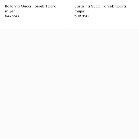
Bailarina Gucci Horsebit para
Bailarina Gucci Horsebit para
mujer
mujer
₺47.550
₺38.350