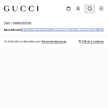
Mujer
Zapatos de Mujer
BAILARINAS
Zapatillas de Deporte
Mocasines y Diseños con cordones
Zapatil
16 Artículos
ordenados por
Recomendaciones
Filtrar y ordenar