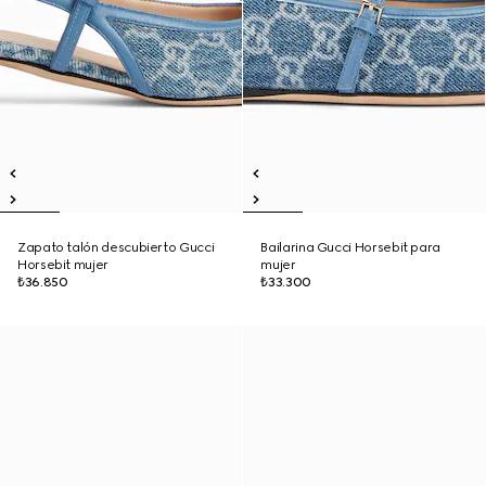
Zapato talón descubierto Gucci
Bailarina Gucci Horsebit para
Horsebit mujer
mujer
₺36.850
₺33.300