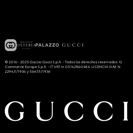
© 2016 - 2025 Guccio Gucci S.p.A. - Todos los derechos reservados. G
Commerce Europe S.p.A. - IT VAT nr 05142860484. LICENCIA SIAE N.
2294/I/1936 y 5647/I/1936