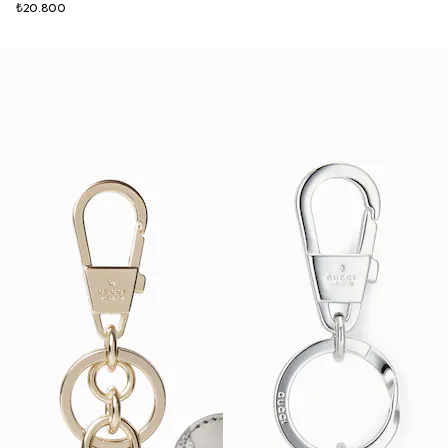
₺20.800