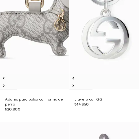
Adorno para bolso con forma de
Llavero con GG
perro
₺14.850
₺20.800