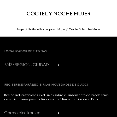
CÓCTEL Y NOCHE MUJER
Mujer
Prêt-à-Porter para Mujer
Cóctel Y Noche Mujer
Footer
LOCALIZADOR DE TIENDAS
PAÍS/REGIÓN, CIUDAD
REGÍSTRESE PARA RECIBIR LAS NOVEDADES DE GUCCI
Reciba actualizaciones exclusivas sobre el lanzamiento de la colección,
comunicaciones personalizadas y las últimas noticias de la Firma.
Correo electrónico