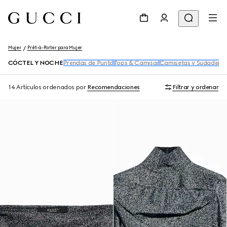
Mujer
Prêt-à-Porter para Mujer
CÓCTEL Y NOCHE
Prendas de Punto
Tops & Camisas
Camisetas y Sudadera
14 Artículos
ordenados por
Recomendaciones
Filtrar y ordenar