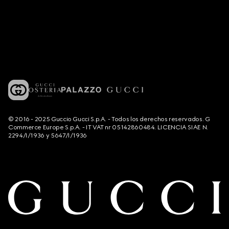
© 2016 - 2025 Guccio Gucci S.p.A. - Todos los derechos reservados. G
Commerce Europe S.p.A. - IT VAT nr 05142860484. LICENCIA SIAE N.
2294/I/1936 y 5647/I/1936