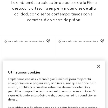
La emblemática colección de bolsos de la Firma
destaca la artesanía en piel y materiales de alta
calidad, con diseños contemporáneos con el
característico cierre de pistón.
PERSONALIZAR CON LAS INICIALES
PERSONALIZAR CON LAS INICIALES
Utilizamos cookies
Empleamos cookies y tecnologías similares para mejorar la
navegación en la página web, analizar el uso que se hace de la
misma, contribuir a nuestros esfuerzos de mercadotecnia y
permitirle compartir nuestro contenido en sus redes sociales. Si
sigue utilizando esta página web, acepta usted las condiciones
de uso.
BOLSO DE HOMBRO GUCCI
BOLSO DE HOMBRO GUCCI
JACKIE 1961 MEDIANO
JACKIE 1961 MEDIANO
Para obtener más información sobre estas tecnologías y sobre su