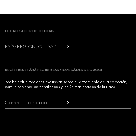
Footer
LOCALIZADOR DE TIENDAS
PAÍS/REGIÓN, CIUDAD
REGÍSTRESE PARA RECIBIR LAS NOVEDADES DE GUCCI
Reciba actualizaciones exclusivas sobre el lanzamiento de la colección,
comunicaciones personalizadas y las últimas noticias de la Firma.
Correo electrónico