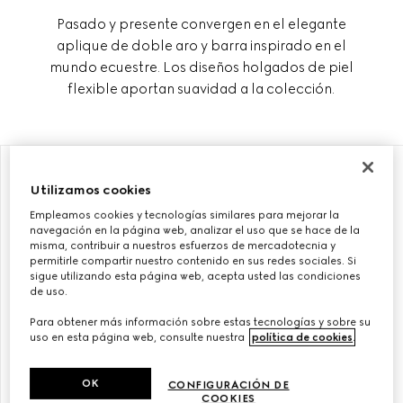
Pasado y presente convergen en el elegante
aplique de doble aro y barra inspirado en el
mundo ecuestre. Los diseños holgados de piel
flexible aportan suavidad a la colección.
PERSONALIZAR CON LAS INICIALES
PERSONALIZAR CON LAS INICIALES
Utilizamos cookies
Empleamos cookies y tecnologías similares para mejorar la
navegación en la página web, analizar el uso que se hace de la
misma, contribuir a nuestros esfuerzos de mercadotecnia y
permitirle compartir nuestro contenido en sus redes sociales. Si
sigue utilizando esta página web, acepta usted las condiciones
de uso.
Para obtener más información sobre estas tecnologías y sobre su
uso en esta página web, consulte nuestra
política de cookies
.
OK
CONFIGURACIÓN DE
BOLSO DE HOMBRO GUCCI
BOLSO DE HOMBRO GUCCI
COOKIES
HORSEBIT 1955 MEDIANO
HORSEBIT 1955 PEQUEÑO