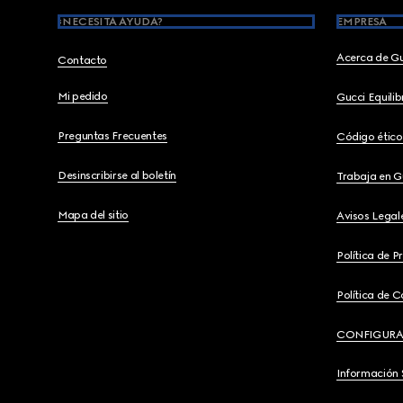
¿NECESITA AYUDA?
EMPRESA
Acerca de G
Contacto
Mi pedido
Gucci Equili
Preguntas Frecuentes
Código ético
Desinscribirse al boletín
Trabaja en G
Mapa del sitio
Avisos Legal
Política de P
Política de C
CONFIGURA
Información 