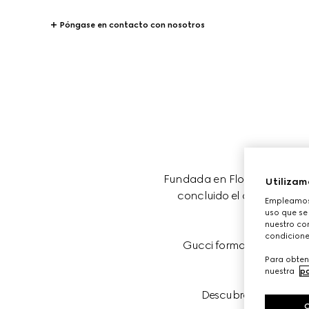
Póngase en contacto con nosotros
Fundada en Florencia (Italia
Utilizam
concluido el año de su ce
Empleamos 
uso que se
nuestro con
condicione
Gucci forma parte del gr
Para obten
nuestra
po
Descubra las historia