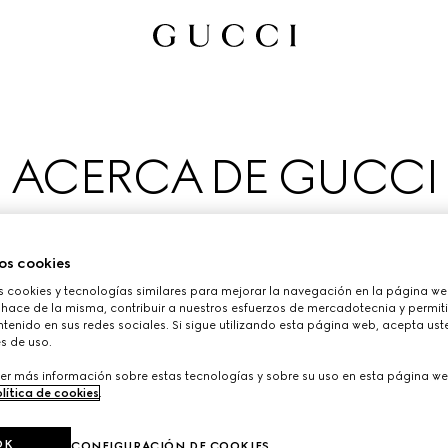
ACERCA DE GUCCI
) en 1921, Gucci es una de las marcas de moda de lujo más i
os cookies
ntenario, Gucci avanza con determinación y continúa redefinie
cookies y tecnologías similares para mejorar la navegación en la página web
celebra la creatividad, la artesanía italiana y la innovación.
 hace de la misma, contribuir a nuestros esfuerzos de mercadotecnia y permiti
tenido en sus redes sociales. Si sigue utilizando esta página web, acepta ust
s de uso.
upo mundial de lujo Kering, que se encarga de gestionar prest
er más información sobre estas tecnologías y sobre su uso en esta página we
artículos de piel, joyería y relojería.
lítica de cookies
.
s que se esconden tras las colecciones de la Firma, en exclusiv
OK
CONFIGURACIÓN DE COOKIES