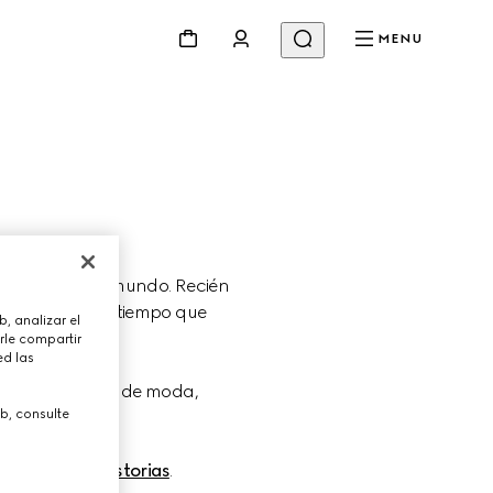
MENU
mportantes del mundo. Recién 
ndo el lujo al tiempo que 
, analizar el
rle compartir
ed las
igiosas Maisons de moda, 
b, consulte
a en nuestra 
Historias
.