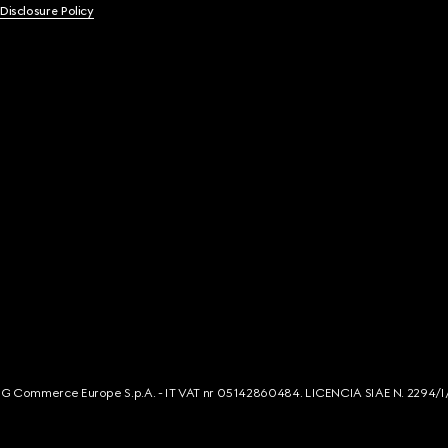
 Disclosure Policy
s. G Commerce Europe S.p.A. - IT VAT nr 05142860484. LICENCIA SIAE N. 2294/I