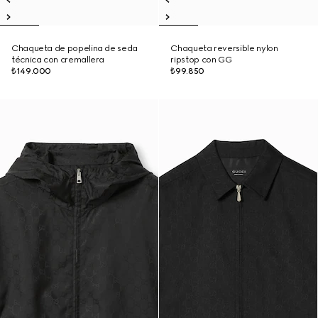
Chaqueta de popelina de seda
Chaqueta reversible nylon
técnica con cremallera
ripstop con GG
₺149.000
₺99.850