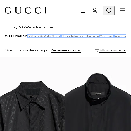
Hombre
Prêt-à-Porter Para Hombre
OUTERWEAR
T-Shirts & Polo Shirts
Chándales y sudaderas
Camisas
Prendas d
38 Artículos
ordenados por
Recomendaciones
Filtrar y ordenar