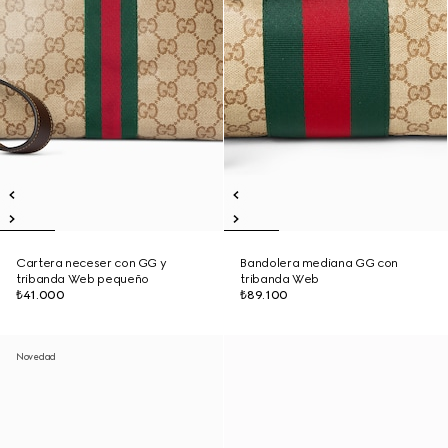
Cartera neceser con GG y
Bandolera mediana GG con
tribanda Web pequeño
tribanda Web
₺41.000
₺89.100
Novedad