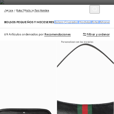
Hombre
Bolos Y Mochilas Para Hombre
BOLSOS PEQUEÑOS Y NECESERES
Bolsos Cruzados
Mochilas
Totes
Riñoneras
69 Artículos
ordenados por
Recomendaciones
Filtrar y ordenar
Personalizar con las iniciales