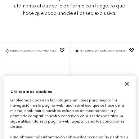
elemento al que se le da forma con fuego, lo que
hace que cada una de ellas sea exclusiva.
PERSONALIZAR CON LAS INICIALES
PERSONALIZAR CON LAS INICIALES
Utilizamos cookies
Empleamos cookies y tecnologías similares para mejorar la
navegación en la página web, analizar el uso que se hace de la
misma, contribuir a nuestros esfuerzos de mercadotecnia y
permitirle compartir nuestro contenido en sus redes sociales. Si
sigue utilizando esta página web, acepta usted las condiciones
BOLSO GUCCI BAMBOO 1947
BOLSO GUCCI BAMBOO 1947
de uso.
TAMAÑO PEQUEÑO
TAMAÑO PEQUEÑO
Para obtener más información sobre estas tecnologías y sobre su