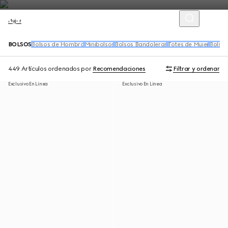
Mujer
BOLSOS
Bolsos de Hombro
Minibolsos
Bolsos Bandoleras
Totes de Mujer
Bolso
449 Artículos
ordenados por
Recomendaciones
Filtrar y ordenar
Exclusivo En Línea
Exclusivo En Línea