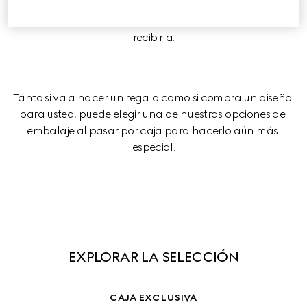
define a la Firma, con un cuidado diseño que 
complementa su compra y mejora la experiencia al 
recibirla.
Tanto si va a hacer un regalo como si compra un diseño 
para usted, puede elegir una de nuestras opciones de 
embalaje al pasar por caja para hacerlo aún más 
especial.
EXPLORAR LA SELECCIÓN
CAJA EXCLUSIVA