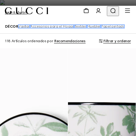
Décor & Lifestyle
DÉCOR
Vajillas
Accesorios para el Hogar
Textiles
Muebles
Papel pintado
118 Artículos
ordenados por
Recomendaciones
Filtrar y ordenar