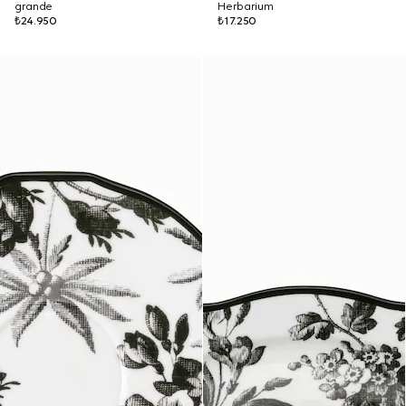
grande
Herbarium
₺24.950
₺17.250