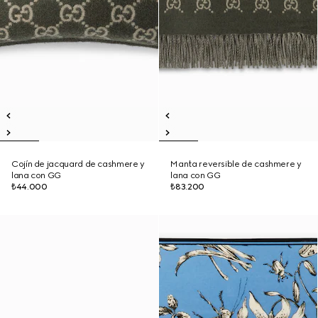
Cojín de jacquard de cashmere y
Manta reversible de cashmere y
lana con GG
lana con GG
₺44.000
₺83.200