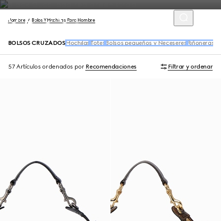
Hombre
Bolos Y Mochilas Para Hombre
BOLSOS CRUZADOS
Mochilas
Totes
Bolsos pequeños y Neceseres
Riñoneras y
57 Artículos
ordenados por
Recomendaciones
Filtrar y ordenar