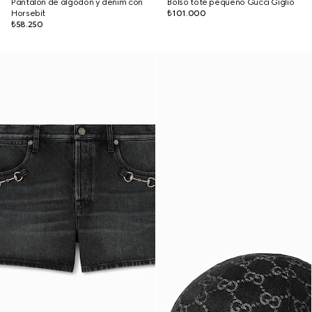
Pantalón de algodón y denim con
Bolso tote pequeño Gucci Giglio
Horsebit
₺101.000
₺58.250