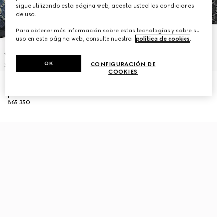
sigue utilizando esta página web, acepta usted las condiciones
de uso.
Para obtener más información sobre estas tecnologías y sobre su
uso en esta página web, consulte nuestra
política de cookies
.
OK
CONFIGURACIÓN DE
COOKIES
Bolso de hombro Lady Lunetta
Bolso tote Gucci Giglio grande
pequeño
₺112.900
₺65.350