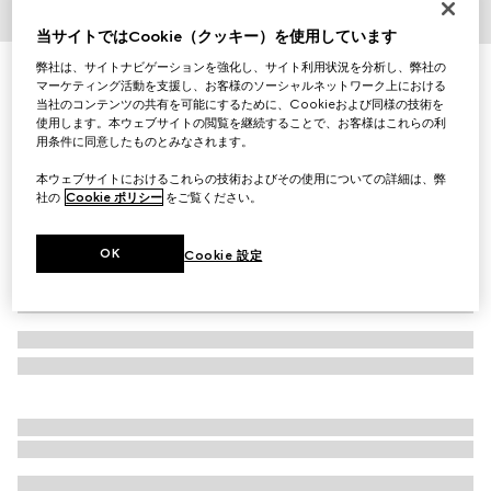
1
/
4
当サイトではCookie（クッキー）を使用しています
弊社は、サイトナビゲーションを強化し、サイト利用状況を分析し、弊社の
ダブルG＆チェック シルクジャカード ネクタイ
マーケティング活動を支援し、お客様のソーシャルネットワーク上における
￥26,400
当社のコンテンツの共有を可能にするために、Cookieおよび同様の技術を
（税込）
使用します。本ウェブサイトの閲覧を継続することで、お客様はこれらの利
バリエーション
ブルー
用条件に同意したものとみなされます。
本ウェブサイトにおけるこれらの技術およびその使用についての詳細は、弊
社の
Cookie ポリシー
をご覧ください。
OK
Cookie 設定