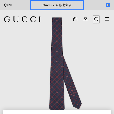
Gucci x 安藤七宝店
3
/
3
オンライン限定 〔GGマーモント〕