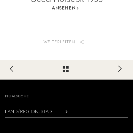
ANSEHEN
WEITERLEITEN
Footer
FILIALSUCHE
LAND/REGION, STADT