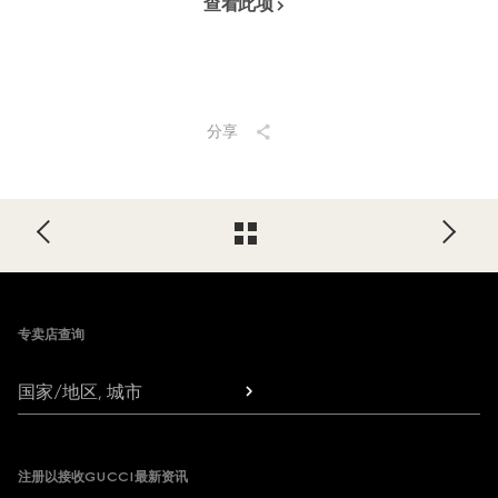
查看此项
分享
Footer
专卖店查询
国家/地区, 城市
注册以接收GUCCI最新资讯