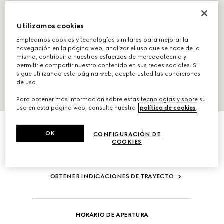
Utilizamos cookies
Empleamos cookies y tecnologías similares para mejorar la
navegación en la página web, analizar el uso que se hace de la
misma, contribuir a nuestros esfuerzos de mercadotecnia y
permitirle compartir nuestro contenido en sus redes sociales. Si
sigue utilizando esta página web, acepta usted las condiciones
de uso.
Para obtener más información sobre estas tecnologías y sobre su
uso en esta página web, consulte nuestra
política de cookies
.
ACERCA DE
Ocean Mall, Shop 249 Lagoon Drive, Umhlanga 7&10
OK
CONFIGURACIÓN DE
Durban,
2930,
South Africa
COOKIES
Tel.:+27211376342
durban@gucci.com
OBTENER INDICACIONES DE TRAYECTO
HORARIO DE APERTURA