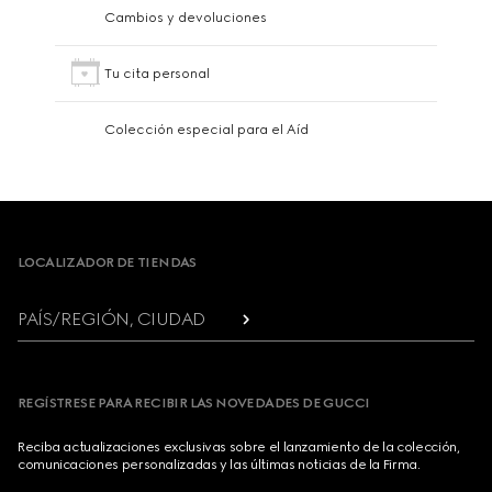
Cambios y devoluciones
Tu cita personal
Colección especial para el Aíd
Footer
LOCALIZADOR DE TIENDAS
PAÍS/REGIÓN, CIUDAD
REGÍSTRESE PARA RECIBIR LAS NOVEDADES DE GUCCI
Reciba actualizaciones exclusivas sobre el lanzamiento de la colección,
comunicaciones personalizadas y las últimas noticias de la Firma.