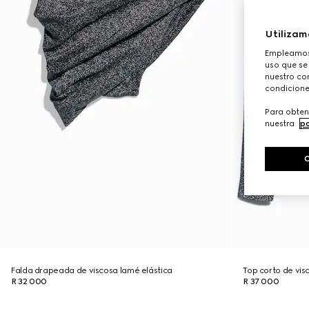
Utilizam
Empleamos 
uso que se
nuestro con
condicione
Para obten
nuestra
po
Falda drapeada de viscosa lamé elástica
Top corto de vis
R 32 000
R 37 000