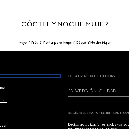
CÓCTEL Y NOCHE MUJER
Mujer
Prêt-à-Porter para Mujer
Cóctel Y Noche Mujer
LOCALIZADOR DE TIENDAS
ucci
PAÍS/REGIÓN, CIUDAD
brium
REGÍSTRESE PARA RECIBIR LAS NO
Reciba actualizaciones exclusivas so
ucci