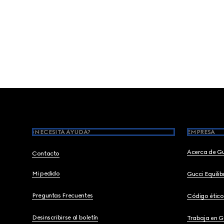
Footer
¿NECESITA AYUDA?
EMPRESA
Acerca de G
Contacto
Mi pedido
Gucci Equili
Preguntas Frecuentes
Código ético
Desinscribirse al boletín
Trabaja en G