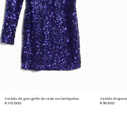
Vestido de georgette de seda con lentejuelas
Vestido drapead
R 110 000
R 95 500