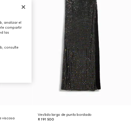
, analizar el
rle compartir
ed las
b, consulte
Vestido largo de punto bordado
e viscosa
R 191 500