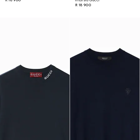
R 18 900
intarsia Gucci
R 18 900