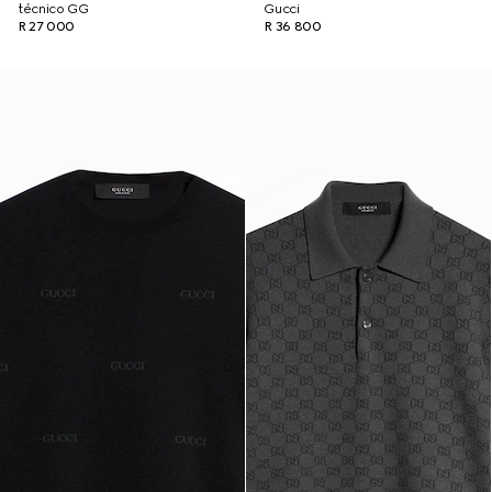
técnico GG
Gucci
R 27 000
R 36 800