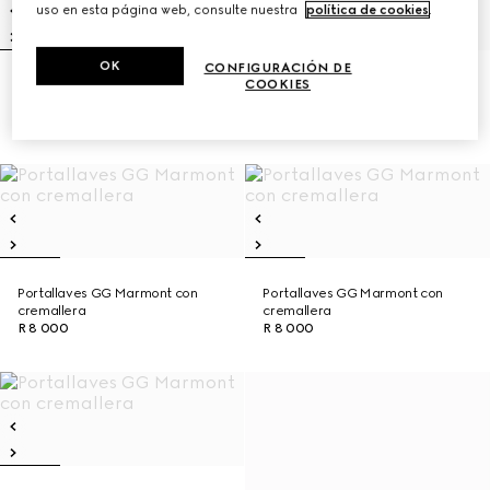
uso en esta página web, consulte nuestra
política de cookies
.
OK
CONFIGURACIÓN DE
COOKIES
Portallaves con cremallera Gucci
Portallaves GG Marmont con
Jackie
Cremallera
R 14 000
R 8 000
Portallaves GG Marmont con
Portallaves GG Marmont con
cremallera
cremallera
R 8 000
R 8 000