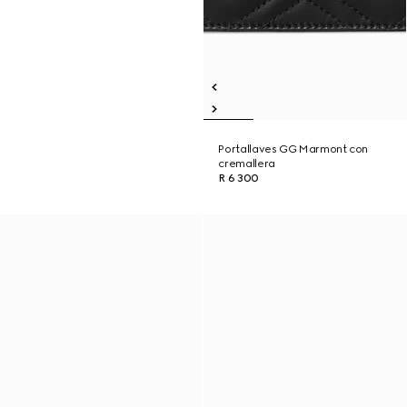
Portallaves GG Marmont con
cremallera
R 6 300