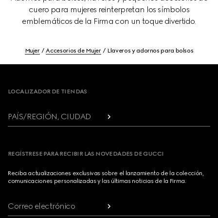
cuero para mujeres reinterpretan los símbolos
emblemáticos de la Firma con un toque divertido.
Mujer
Accesorios de Mujer
Llaveros y adornos para bolsos
Footer
LOCALIZADOR DE TIENDAS
PAÍS/REGIÓN, CIUDAD
REGÍSTRESE PARA RECIBIR LAS NOVEDADES DE GUCCI
Reciba actualizaciones exclusivas sobre el lanzamiento de la colección,
comunicaciones personalizadas y las últimas noticias de la Firma.
Correo electrónico