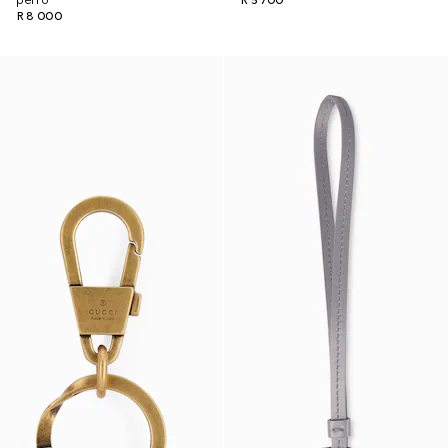
perro
R 5 700
R 8 000