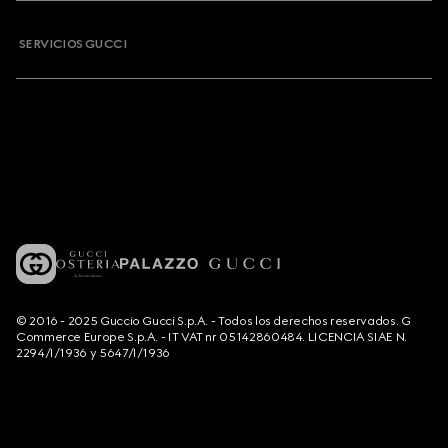
SERVICIOS GUCCI
© 2016 - 2025 Guccio Gucci S.p.A. - Todos los derechos reservados. G
Commerce Europe S.p.A. - IT VAT nr 05142860484. LICENCIA SIAE N.
2294/I/1936 y 5647/I/1936