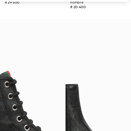
R 29 500
hombre
R 20 400