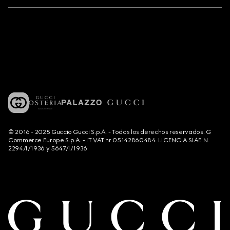
© 2016 - 2025 Guccio Gucci S.p.A. - Todos los derechos reservados. G
Commerce Europe S.p.A. - IT VAT nr 05142860484. LICENCIA SIAE N.
2294/I/1936 y 5647/I/1936