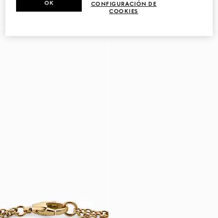
OK
Horsebit de 18 ct
R 150 500
CONFIGURACIÓN DE
R 15 300
COOKIES