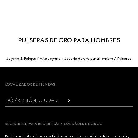
PULSERAS DE ORO PARA HOMBRES
Joyería & Relojes
Alta Joyería
Joyería de oro para hombre
Pulseras
Footer
LOCALIZADOR DE TIENDAS
PAÍS/REGIÓN, CIUDAD
REGÍSTRESE PARA RECIBIR LAS NOVEDADES DE GUCCI
Reciba actualizaciones exclusivas sobre el lanzamiento de la colección,