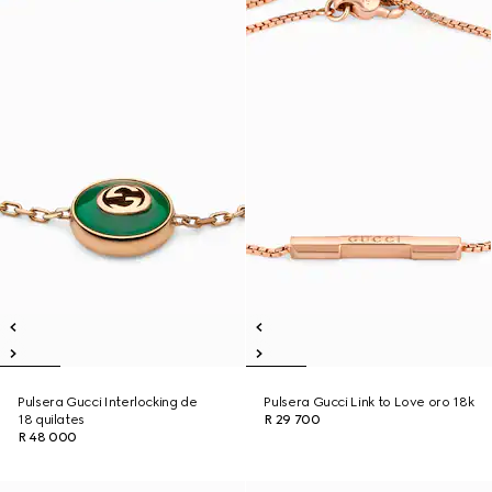
Pulsera Gucci Interlocking de
Pulsera Gucci Link to Love oro 18k
18 quilates
R 29 700
R 48 000