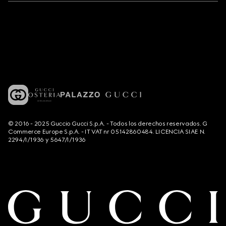
© 2016 - 2025 Guccio Gucci S.p.A. - Todos los derechos reservados. G
Commerce Europe S.p.A. - IT VAT nr 05142860484. LICENCIA SIAE N.
2294/I/1936 y 5647/I/1936