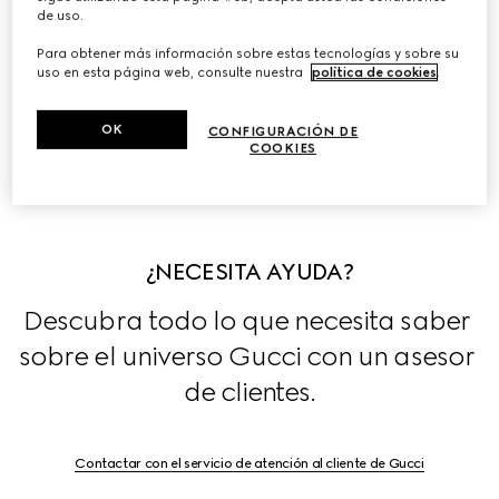
artículos de piel, joyería y relojería.
de uso.
Para obtener más información sobre estas tecnologías y sobre su
Descubra las historias que se esconden tras las 
uso en esta página web, consulte nuestra
política de cookies
.
colecciones de la Firma, en exclusiva en nuestra 
Historias
.
OK
CONFIGURACIÓN DE
COOKIES
¿NECESITA AYUDA?
Descubra todo lo que necesita saber 
sobre el universo Gucci con un asesor 
de clientes.
Contactar con el servicio de atención al cliente de Gucci