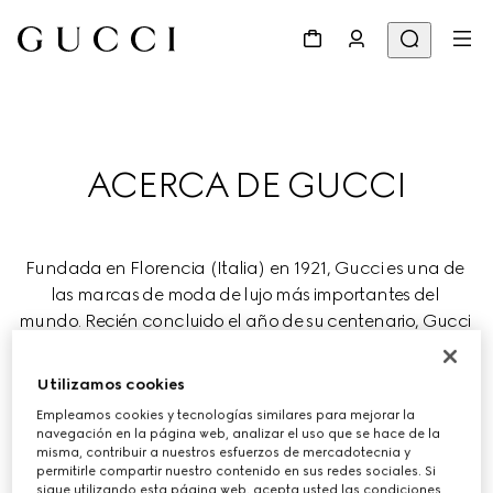
ACERCA DE GUCCI
Fundada en Florencia (Italia) en 1921, Gucci es una de 
las marcas de moda de lujo más importantes del 
mundo. Recién concluido el año de su centenario, Gucci 
avanza con determinación y continúa redefiniendo el 
lujo al tiempo que celebra la creatividad, la artesanía 
Utilizamos cookies
italiana y la innovación.
Empleamos cookies y tecnologías similares para mejorar la
navegación en la página web, analizar el uso que se hace de la
Gucci forma parte del grupo mundial de lujo Kering, que 
misma, contribuir a nuestros esfuerzos de mercadotecnia y
permitirle compartir nuestro contenido en sus redes sociales. Si
se encarga de gestionar prestigiosas Maisons de moda, 
sigue utilizando esta página web, acepta usted las condiciones