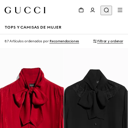
TOPS Y CAMISAS DE MUJER
87 Artículos
ordenados por
Recomendaciones
Filtrar y ordenar