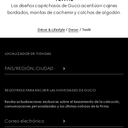
Los diseños caprichosos de Gucci acentúan cojines
bordados, mantas de cachemir y colchas de algodón.
Décor & Lifestyle
Decor
Textil
Footer
LOCALIZADOR DE TIENDAS
PAÍS/REGIÓN, CIUDAD
REGÍSTRESE PARA RECIBIR LAS NOVEDADES DE GUCCI
Reciba actualizaciones exclusivas sobre el lanzamiento de la colección,
comunicaciones personalizadas y las últimas noticias de la Firma.
Correo electrónico