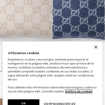
Utilizamos cookies
Empleamos cookies y tecnologías similares para mejorar la
navegación en la página web, analizar el uso que se hace de la
misma, contribuir a nuestros esfuerzos de mercadotecnia y
permitirle compartir nuestro contenido en sus redes sociales. Si
sigue utilizando esta página web, acepta usted las condiciones
Cojín de jacquard de cashmere y
Cojín de jacquard de cashmere y
de uso.
lana con GG
lana con GG
R 18 200
R 18 200
Para obtener más información sobre estas tecnologías y sobre su
uso en esta página web, consulte nuestra
política de cookies
.
OK
CONFIGURACIÓN DE