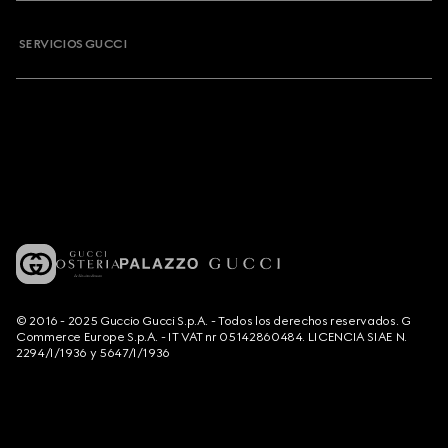
SERVICIOS GUCCI
© 2016 - 2025 Guccio Gucci S.p.A. - Todos los derechos reservados. G
Commerce Europe S.p.A. - IT VAT nr 05142860484. LICENCIA SIAE N.
2294/I/1936 y 5647/I/1936