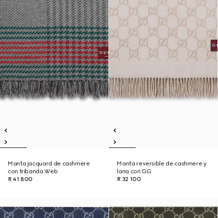
Manta jacquard de cashmere
Manta reversible de cashmere y
con tribanda Web
lana con GG
R 41 800
R 32 100