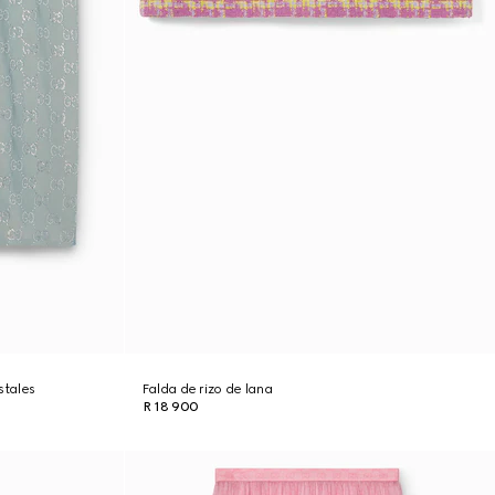
stales
Falda de rizo de lana
R 18 900