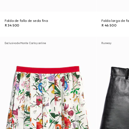
Falda de falla de seda fina
Falda larga de fa
R 34 500
R 46 500
Exclusivo de Monte Carlo y online
Runway