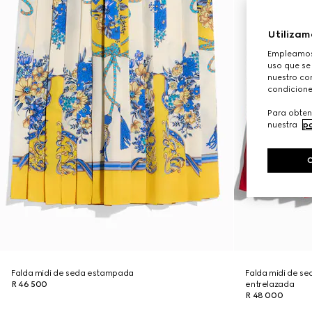
Utilizam
Empleamos 
uso que se
nuestro con
condicione
Para obten
nuestra
po
Falda midi de seda estampada
Falda midi de s
R 46 500
entrelazada
R 48 000