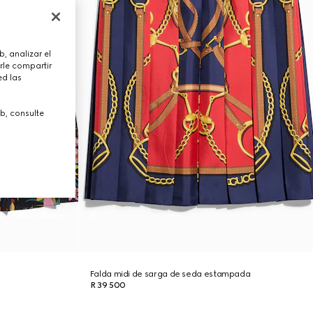
, analizar el
rle compartir
ed las
b, consulte
Falda midi de sarga de seda estampada
R 39 500