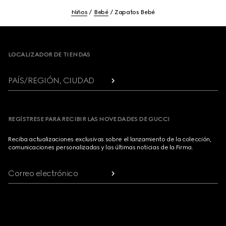
Niños
Bebé
Zapatos Bebé
Footer
LOCALIZADOR DE TIENDAS
PAÍS/REGIÓN, CIUDAD
REGÍSTRESE PARA RECIBIR LAS NOVEDADES DE GUCCI
Reciba actualizaciones exclusivas sobre el lanzamiento de la colección,
comunicaciones personalizadas y las últimas noticias de la Firma.
Correo electrónico