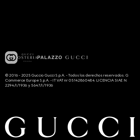
© 2016 - 2025 Guccio Gucci S.p.A. - Todos los derechos reservados. G
Commerce Europe S.p.A. - IT VAT nr 05142860484. LICENCIA SIAE N.
2294/I/1936 y 5647/I/1936