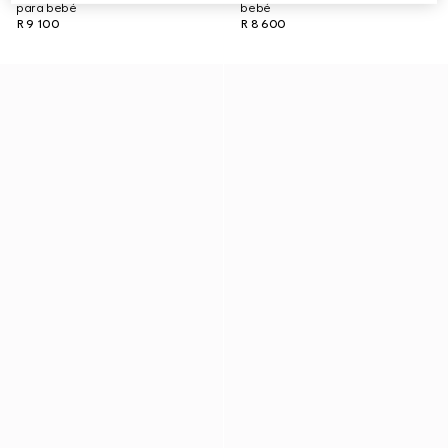
para bebé
bebé
R 9 100
R 8 600