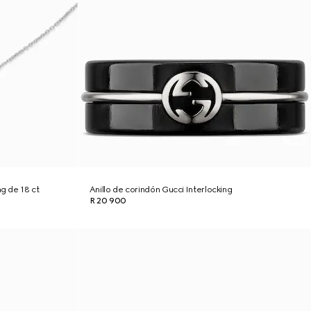
ng de 18 ct
Anillo de corindón Gucci Interlocking
R 20 900