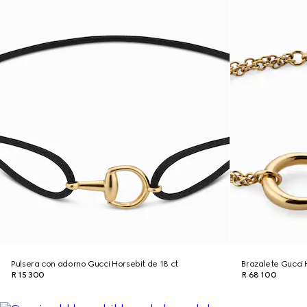
Pulsera con adorno Gucci Horsebit de 18 ct
Brazalete Gucci 
R 15 300
R 68 100