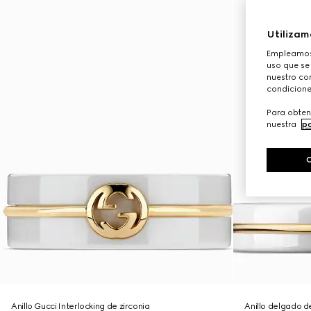
Utilizam
Empleamos 
uso que se
nuestro con
condicione
Para obten
nuestra
po
Anillo Gucci Interlocking de zirconia
Anillo delgado de