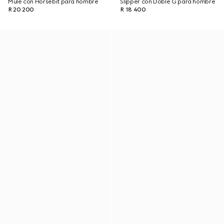
Mule con Horsebit para hombre
Slipper con Doble G para hombre
R 20 200
R 18 400